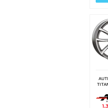
AUT
TITA
POL
5X11
AN
1.