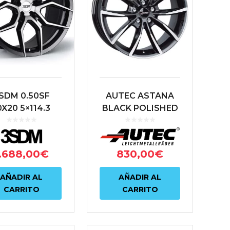
SDM 0.50SF
AUTEC ASTANA
0X20 5×114.3
BLACK POLISHED
0 73.1 NEGRO
8X18 5X112 ET30
66.6 NEGRO
.688,00
€
830,00
€
AÑADIR AL
AÑADIR AL
CARRITO
CARRITO