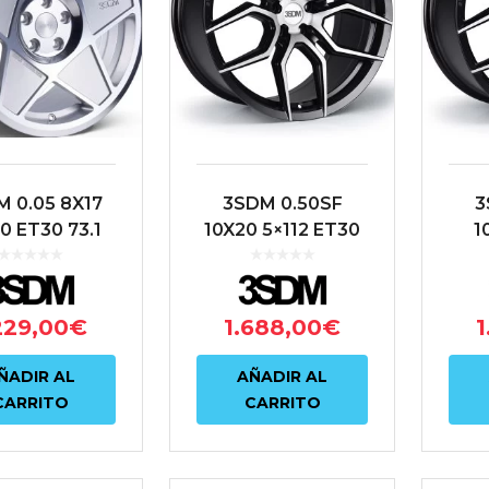
 0.05 8X17
3SDM 0.50SF
3
0 ET30 73.1
10X20 5×112 ET30
1
PLATA
73.1 NEGRO
ET3
229,00
€
1.688,00
€
1
ÑADIR AL
AÑADIR AL
CARRITO
CARRITO