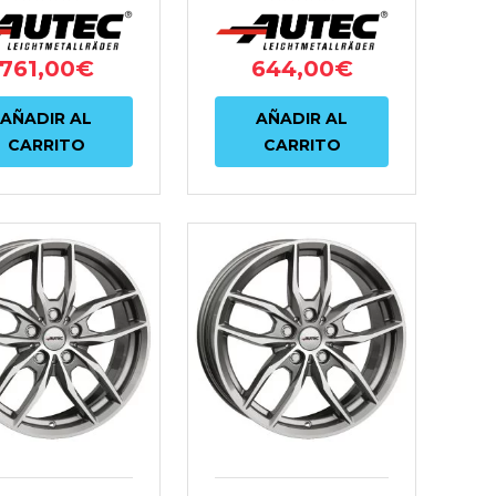
66.6 NEGRO
761,00
€
644,00
€
AÑADIR AL
AÑADIR AL
CARRITO
CARRITO