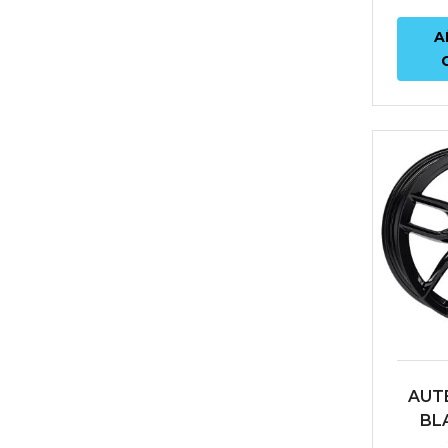
A
AUT
BLA
5X11