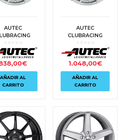
AUTEC
AUTEC
LUBRACING
CLUBRACING
X17 5X120 ET30
8.5X18 5X120 ET30
72.6 PLATA
72.6 PLATA
838,00
€
1.048,00
€
AÑADIR AL
AÑADIR AL
CARRITO
CARRITO