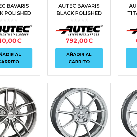
EC BAVARIS
AUTEC BAVARIS
AU
K POLISHED
BLACK POLISHED
TIT
 5X112 ET30
8X19 5X112 ET30
POL
.6 NEGRO
66.6 NEGRO
5X
10,00
€
792,00
€
ÑADIR AL
AÑADIR AL
CARRITO
CARRITO