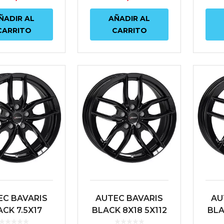
ÑADIR AL
AÑADIR AL
CARRITO
CARRITO
EC BAVARIS
AUTEC BAVARIS
AU
CK 7.5X17
BLACK 8X18 5X112
BLA
2 ET30 66.6
ET30 66.6 NEGRO
ET3