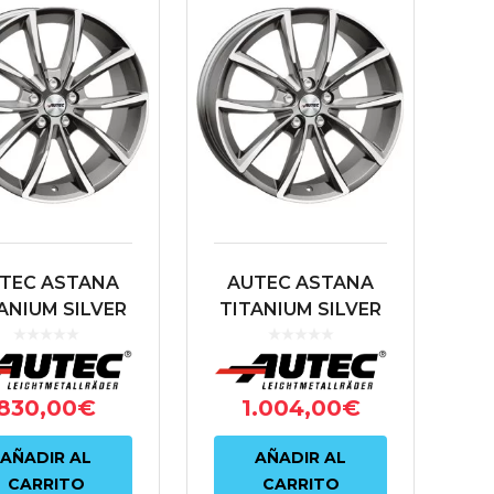
TEC ASTANA
AUTEC ASTANA
ANIUM SILVER
TITANIUM SILVER
LISHED 8X18
POLISHED 8X19
112 ET30 66.6
5X112 ET30 66.6
ANTRACITA
ANTRACITA
830,00
€
1.004,00
€
AÑADIR AL
AÑADIR AL
CARRITO
CARRITO