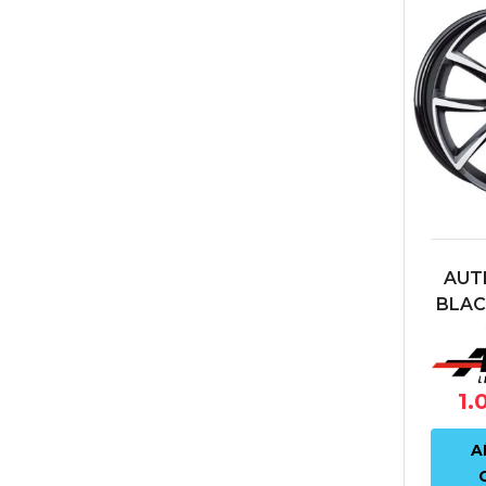
AUT
BLAC
8X19
66
1.
A