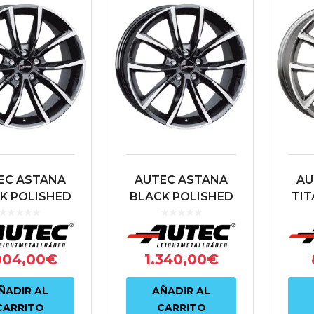
EC ASTANA
AUTEC ASTANA
AU
K POLISHED
BLACK POLISHED
TIT
 5X112 ET30
9X20 5X114.3 ET30
PO
.6 NEGRO
70 NEGRO
5X
004,00
€
1.340,00
€
ÑADIR AL
AÑADIR AL
CARRITO
CARRITO