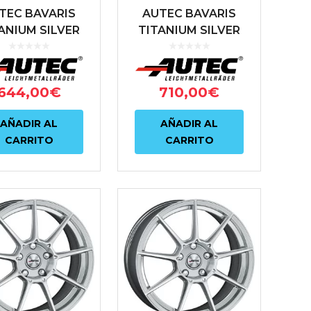
TEC BAVARIS
AUTEC BAVARIS
ANIUM SILVER
TITANIUM SILVER
ISHED 7.5X17
POLISHED 8X18
112 ET30 66.6
5X112 ET30 66.6
ANTRACITA
ANTRACITA
644,00
€
710,00
€
AÑADIR AL
AÑADIR AL
CARRITO
CARRITO