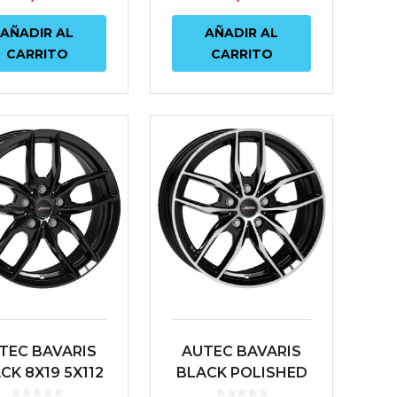
AÑADIR AL
AÑADIR AL
CARRITO
CARRITO
TEC BAVARIS
AUTEC BAVARIS
CK 8X19 5X112
BLACK POLISHED
0 66.6 NEGRO
7.5X17 5X112 ET30