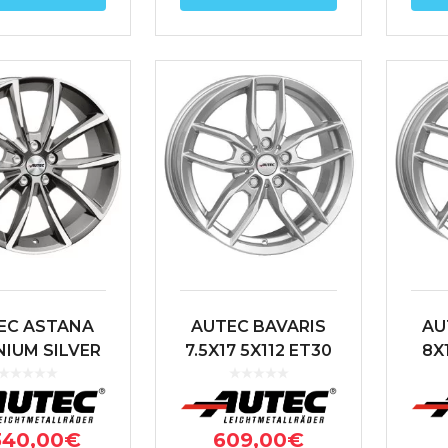
EC ASTANA
AUTEC BAVARIS
AU
NIUM SILVER
7.5X17 5X112 ET30
8X
ISHED 9X20
66.6 PLATA
4.3 ET30 70
TRACITA
340,00
€
609,00
€