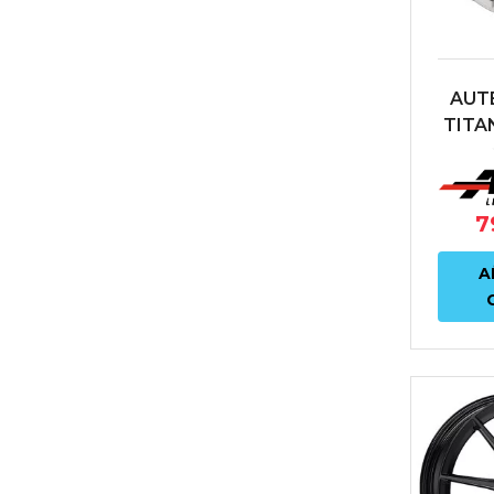
AUT
TITA
POL
5X11
AN
7
A