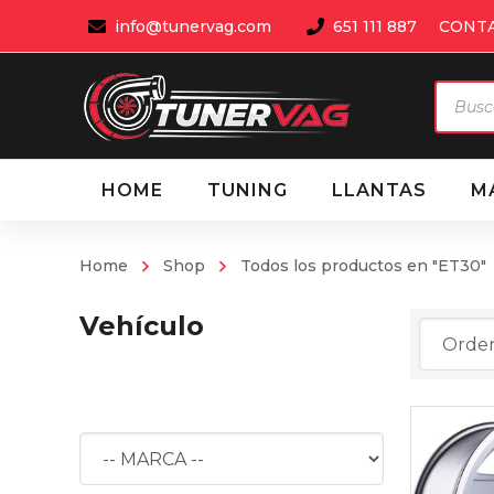
info@tunervag.com
651 111 887
CONT
Búsqu
de
produ
HOME
TUNING
LLANTAS
M
Home
Shop
Todos los productos en "ET30"
Vehículo