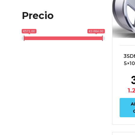
Precio
€571,00
€3.664,00
3SDM
5×10
1.
A