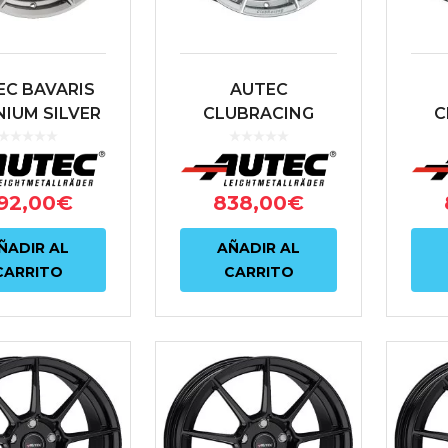
EC BAVARIS
AUTEC
NIUM SILVER
CLUBRACING
C
ISHED 8X19
7.5X17 4X98 ET30
7.5
2 ET30 66.6
58.1 PLATA
TRACITA
92,00
€
838,00
€
ÑADIR AL
AÑADIR AL
CARRITO
CARRITO