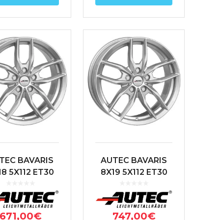
TEC BAVARIS
AUTEC BAVARIS
18 5X112 ET30
8X19 5X112 ET30
66.6 PLATA
66.6 PLATA
671,00
€
747,00
€