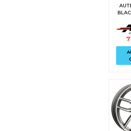
AUT
BLAC
8X18
66
7
A