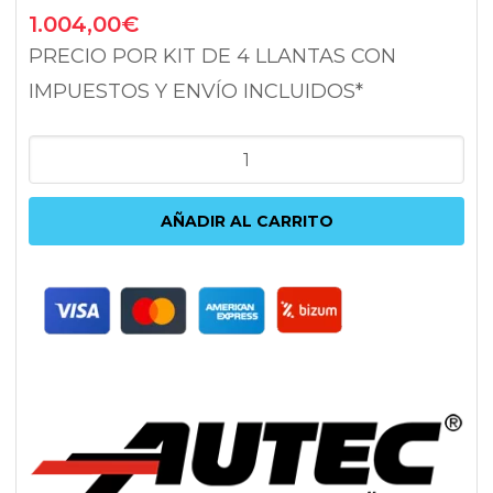
1.004,00
€
PRECIO POR KIT DE 4 LLANTAS CON
IMPUESTOS Y ENVÍO INCLUIDOS*
AUTEC
ASTANA
TITANIUM
AÑADIR AL CARRITO
SILVER
POLISHED
8X19
5X112
ET30
66.6
ANTRACITA
cantidad