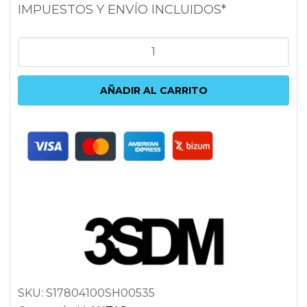
IMPUESTOS Y ENVÍO INCLUIDOS*
3SDM
0.05
8X17
AÑADIR AL CARRITO
4x100
ET35
73.1
PLATA
cantidad
SKU:
S17804100SH00535