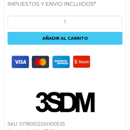
IMPUESTOS Y ENVÍO INCLUIDOS*
3SDM
0.05
8X17
AÑADIR AL CARRITO
5x120
ET35
72.6
PLATA
cantidad
SKU:
S17805120SH00535