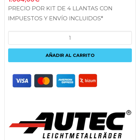
PRECIO POR KIT DE 4 LLANTAS CON
IMPUESTOS Y ENVÍO INCLUIDOS*
AUTEC
ASTANA
BLACK
AÑADIR AL CARRITO
POLISHED
8X19
5X112
ET43
66.5
NEGRO
cantidad