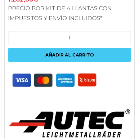
PRECIO POR KIT DE 4 LLANTAS CON
IMPUESTOS Y ENVÍO INCLUIDOS*
AUTEC
ASTANA
BLACK
AÑADIR AL CARRITO
POLISHED
9X19
5X108
ET37
63.3
NEGRO
cantidad