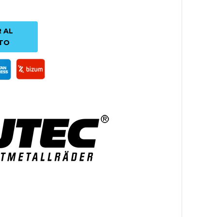
 AL
TO