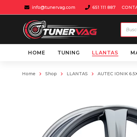
info@tunervag.com
651 111 887
CONT
Búsqu
de
produ
HOME
TUNING
LLANTAS
M
Home
Shop
LLANTAS
AUTEC IONIK 6.5X