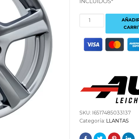
INCLUIDOS*
AUTEC
AÑADIR
IONIK
CARRI
6.5X17
5X100
ET48
57.1
PLATA
cantidad
SKU:
I6517485033137
Categoría:
LLANTAS