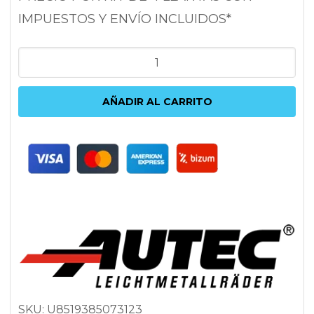
IMPUESTOS Y ENVÍO INCLUIDOS*
AUTEC
UTECA
8.5X19
AÑADIR AL CARRITO
5X112
ET38
57.1
ANTRACITA
cantidad
SKU:
U8519385073123