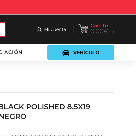
Carrito
Mi Cuenta
0,00
€
0
CIACIÓN
VEHÍCULO
BLACK POLISHED 8.5X19
1 NEGRO