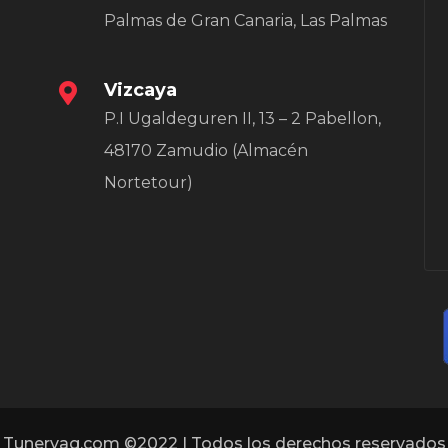
Palmas de Gran Canaria, Las Palmas
Vizcaya
P.I Ugaldeguren II, 13 – 2 Pabellon,
48170 Zamudio (Almacén
Nortetour)
Tunervag.com ©2022 | Todos los derechos reservados