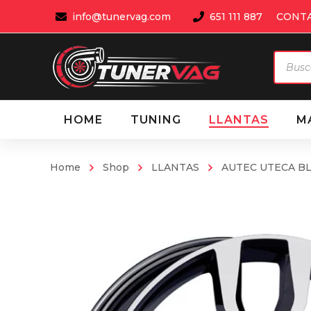
info@tunervag.com
651 111 887
CONT
Búsqu
de
produ
HOME
TUNING
LLANTAS
M
Home
Shop
LLANTAS
AUTEC UTECA BLA