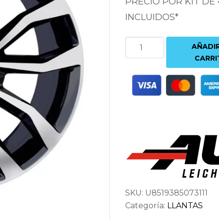
PRECIO POR KIT DE
INCLUIDOS*
AUTEC
AÑADIR
UTECA
CARRI
BLACK
POLISHED
8.5X19
5X112
ET38
57.1
NEGRO
cantidad
SKU:
U8519385073111
Categoría:
LLANTAS