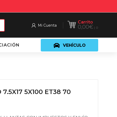
Carrito
Mi Cuenta
0,00
€
0
CIACIÓN
VEHÍCULO
7.5X17 5X100 ET38 70