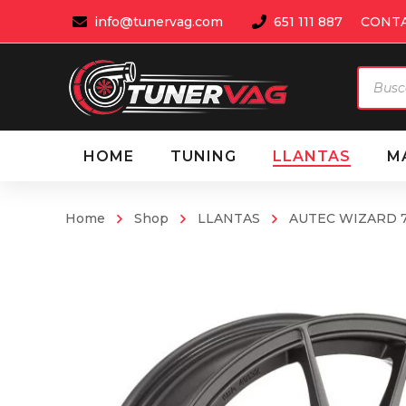
info@tunervag.com
651 111 887
CONT
Búsqu
de
produ
HOME
TUNING
LLANTAS
M
Home
Shop
LLANTAS
AUTEC WIZARD 7