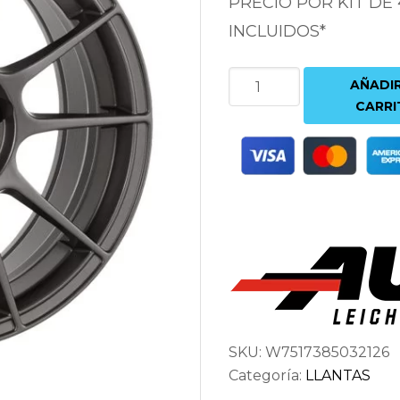
PRECIO POR KIT DE
INCLUIDOS*
AUTEC
AÑADIR
WIZARD
CARRI
7.5X17
5X100
ET38
70
ANTRACITA
cantidad
SKU:
W7517385032126
Categoría:
LLANTAS