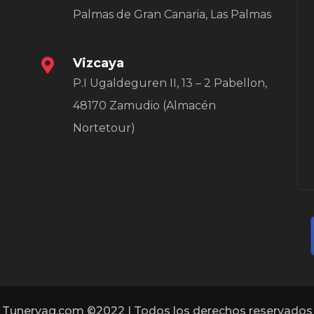
Palmas de Gran Canaria, Las Palmas
Vizcaya
P.I Ugaldeguren II, 13 – 2 Pabellon,
48170 Zamudio (Almacén
Nortetour)
Tunervag.com ©2022 | Todos los derechos reservados