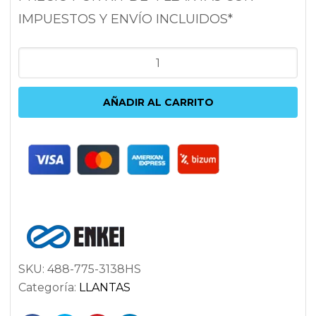
IMPUESTOS Y ENVÍO INCLUIDOS*
ENKEI
GT7
7.5X17
AÑADIR AL CARRITO
5X108
ET38
72.6
PLATA
cantidad
SKU:
488-775-3138HS
Categoría:
LLANTAS