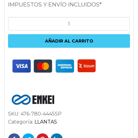
IMPUESTOS Y ENVÍO INCLUIDOS*
ENKEI
KOJIN
8X17
AÑADIR AL CARRITO
5X112
ET45
72.6
PLATA
cantidad
SKU:
476-780-4445SP
Categoría:
LLANTAS