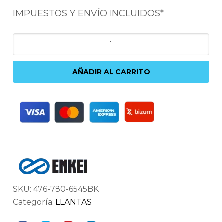
IMPUESTOS Y ENVÍO INCLUIDOS*
ENKEI
KOJIN
8X17
AÑADIR AL CARRITO
5X114.3
ET45
72.6
NEGRO
cantidad
SKU:
476-780-6545BK
Categoría:
LLANTAS