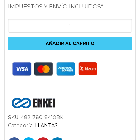
IMPUESTOS Y ENVÍO INCLUIDOS*
ENKEI
M6
8X17
AÑADIR AL CARRITO
6X139.7
ET10
108.5
NEGRO
cantidad
SKU:
482-780-8410BK
Categoría:
LLANTAS