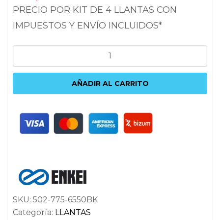
PRECIO POR KIT DE 4 LLANTAS CON
IMPUESTOS Y ENVÍO INCLUIDOS*
ENKEI
PDC
7.5X17
AÑADIR AL CARRITO
5X114.3
ET50
72.6
NEGRO
cantidad
SKU:
502-775-6550BK
Categoría:
LLANTAS