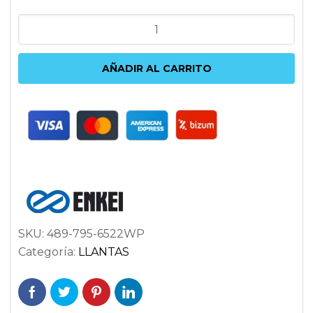
ENKEI
PF01EVO
9.5X17
AÑADIR AL CARRITO
5X114.3
ET22
75
BLANCO
cantidad
SKU:
489-795-6522WP
Categoría:
LLANTAS