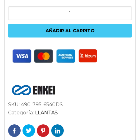
ENKEI
PF07
9.5X17
AÑADIR AL CARRITO
5X114.3
ET40
75
PLATA
cantidad
SKU:
490-795-6540DS
Categoría:
LLANTAS