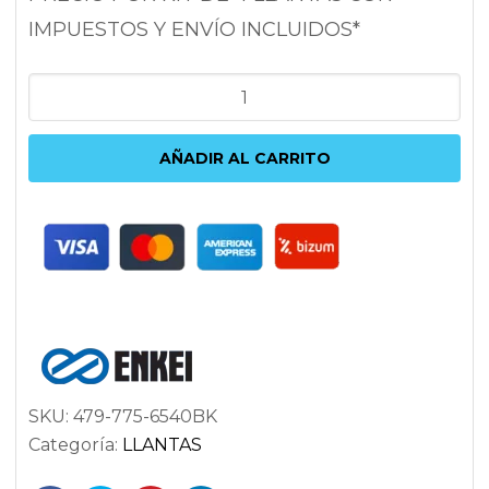
IMPUESTOS Y ENVÍO INCLUIDOS*
ENKEI
RSF5
7.5X17
AÑADIR AL CARRITO
5X114.3
ET40
72.6
NEGRO
cantidad
SKU:
479-775-6540BK
Categoría:
LLANTAS