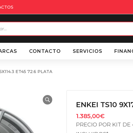
ACTOS
eda
ctos
ARCAS
CONTACTO
SERVICIOS
FINAN
5X114.3 ET45 72.6 PLATA
ENKEI TS10 9X1
1.385,00
€
PRECIO POR KIT DE