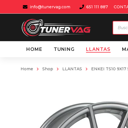
info@tunervag.com
651 111 887
CONT
Búsqu
de
produ
HOME
TUNING
LLANTAS
M
Home
Shop
LLANTAS
ENKEI TS10 9X17 