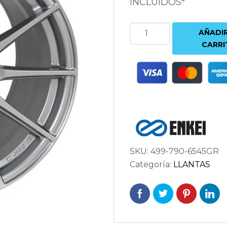
INCLUIDOS*
ENKEI
AÑADIR
TS10
CARRI
9X17
5X114.3
ET45
72.6
PLATA
cantidad
SKU:
499-790-6545GR
Categoría:
LLANTAS