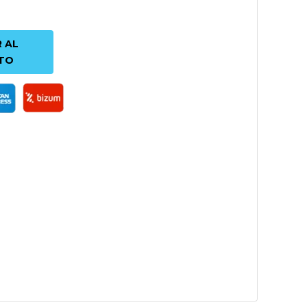
 AL
TO