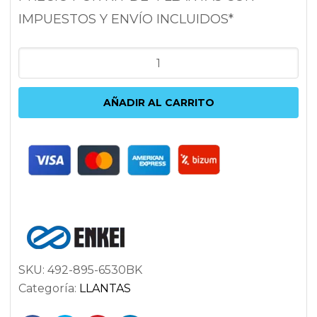
IMPUESTOS Y ENVÍO INCLUIDOS*
ENKEI
TS9
9.5X18
AÑADIR AL CARRITO
5X114.3
ET30
72.6
NEGRO
cantidad
SKU:
492-895-6530BK
Categoría:
LLANTAS