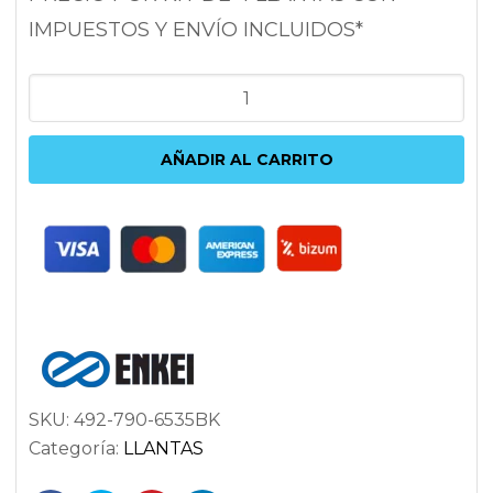
IMPUESTOS Y ENVÍO INCLUIDOS*
ENKEI
TS9
9X17
AÑADIR AL CARRITO
5X114.3
ET35
72.6
NEGRO
cantidad
SKU:
492-790-6535BK
Categoría:
LLANTAS