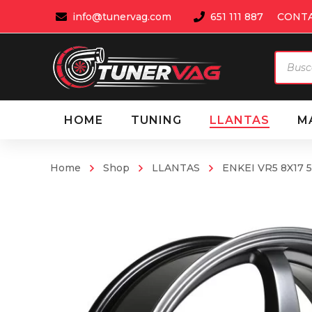
info@tunervag.com
651 111 887
CONT
Búsqu
de
produ
HOME
TUNING
LLANTAS
M
Home
Shop
LLANTAS
ENKEI VR5 8X17 