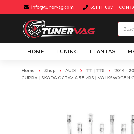
info@tunervag.com
651 111 887
CONT
Búsqu
de
produ
HOME
TUNING
LLANTAS
M
Home
Shop
AUDI
TT | TTS
2014 - 20
CUPRA | SKODA OCTAVIA 5E vRS | VOLKSWAGEN G