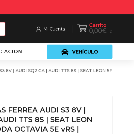
Carrito
Mi Cuenta
0,00
€
0
CIACIÓN
VEHÍCULO
3 8V | AUDI SQ2 GA | AUDI TTS 8S | SEAT LEON 5F
S FERREA AUDI S3 8V |
AUDI TTS 8S | SEAT LEON
ODA OCTAVIA 5E vRS |