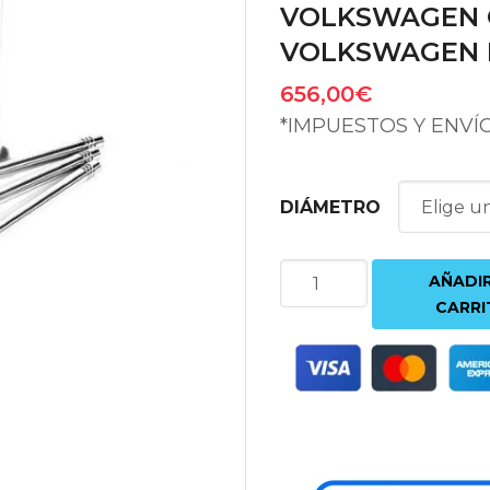
VOLKSWAGEN GO
VOLKSWAGEN 
656,00
€
*IMPUESTOS Y ENVÍ
DIÁMETRO
KIT
AÑADIR
16
CARRI
VÁLVULAS
FERREA
AUDI
S3
8V
|