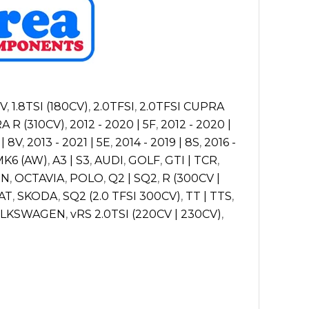
CV
,
1.8TSI (180CV)
,
2.0TFSI
,
2.0TFSI CUPRA
A R (310CV)
,
2012 - 2020 | 5F
,
2012 - 2020 |
 | 8V
,
2013 - 2021 | 5E
,
2014 - 2019 | 8S
,
2016 -
 MK6 (AW)
,
A3 | S3
,
AUDI
,
GOLF
,
GTI | TCR
,
ON
,
OCTAVIA
,
POLO
,
Q2 | SQ2
,
R (300CV |
AT
,
SKODA
,
SQ2 (2.0 TFSI 300CV)
,
TT | TTS
,
LKSWAGEN
,
vRS 2.0TSI (220CV | 230CV)
,