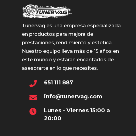
elegir
en
la
Tunervag es una empresa especializada
página
en productos para mejora de
de
prestaciones, rendimiento y estética.
producto
Nuestro equipo lleva más de 15 años en
este mundo y estarán encantados de
asesorarte en lo que necesites.
651 111 887
info@tunervag.com
Lunes - Viernes 15:00 a
20:00