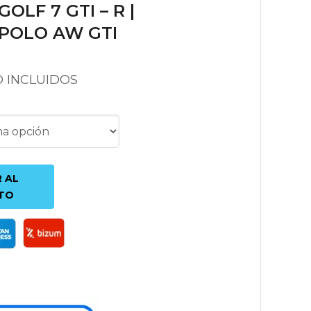
LF 7 GTI – R |
POLO AW GTI
O INCLUIDOS
 AL
TO