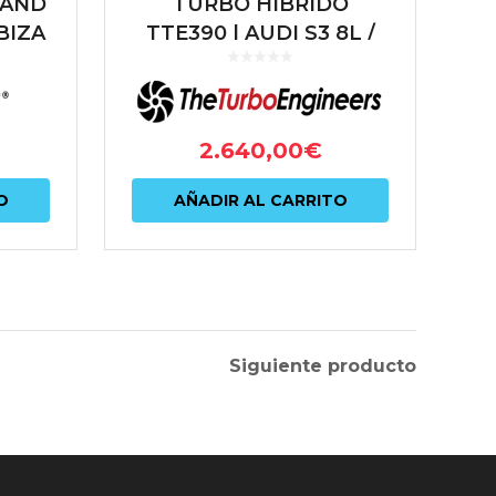
LAND
TURBO HÍBRIDO
IBIZA
TTE390 | AUDI S3 8L /
IA NJ
TT 8N | SEAT LEON 1M /
6C
IBIZA 6L | 1.8T 20V | 390
CV | TTE390-18T
2.640,00
€
O
AÑADIR AL CARRITO
Siguiente producto