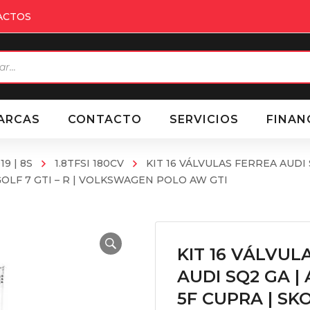
ACTOS
eda
ctos
ARCAS
CONTACTO
SERVICIOS
FINAN
19 | 8S
1.8TFSI 180CV
KIT 16 VÁLVULAS FERREA AUDI S
OLF 7 GTI – R | VOLKSWAGEN POLO AW GTI
KIT 16 VÁLVULA
AUDI SQ2 GA | 
5F CUPRA | SK