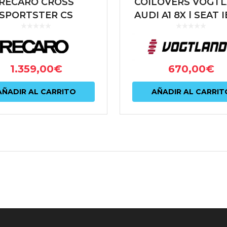
RECARO CROSS
COILOVERS VOGT
SPORTSTER CS
AUDI A1 8X | SEAT 
ARTISTA
6J,6C | SKODA FAB
RO/NARDO NEGRO
| VW POLO 6R,
(PILOTO)
1.359,00
€
670,00
€
AÑADIR AL CARRITO
AÑADIR AL CARRIT