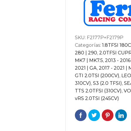
AUDI
SQ2
GA
|
SKU:
F2177P+F2179P
AUDI
Categorías:
1.8TFSI 180
TTS
280 | 290
,
2.0TFSI CUPR
8S
MK7 | MK7.5
,
2013 - 2016
|
2021 | GA
,
2017 - 2021 |
SEAT
GTI 2.0TSI (200CV)
,
LE
LEON
310CV)
,
S3 (2.0 TFSI)
,
SE
5F
TTS 2.0TFSI (310CV)
,
VO
CUPRA
vRS 2.0TSI (245CV)
|
SKODA
OCTAVIA
5E