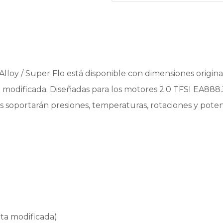
vRS
|
VOLKSWAGEN
GOLF
7
Alloy / Super Flo está disponible con dimensiones origina
GTI
modificada. Diseñadas para los motores 2.0 TFSI EA888.3 
-
s soportarán presiones, temperaturas, rotaciones y poten
R
|
VOLKSWAGEN
POLO
AW
GTI
cantidad
ata modificada)