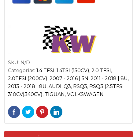
RSQ3
8U
|
VW
TIGUAN
5N
cantidad
SKU:
N/D
Categorías:
1.4 TFSI
,
1.4TSI (150CV)
,
2.0 TFSI
,
2.0TFSI (200CV)
,
2007 - 2016 | 5N
,
2011 - 2018 | 8U
,
2013 - 2018 | 8U
,
AUDI
,
Q3
,
RSQ3
,
RSQ3 (2.5TFSI
310CV|340CV)
,
TIGUAN
,
VOLKSWAGEN