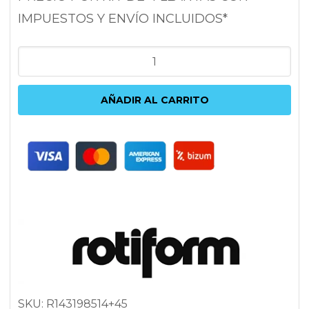
IMPUESTOS Y ENVÍO INCLUIDOS*
ROTIFORM
LAS-
R
AÑADIR AL CARRITO
8.5X19
5X100/112
ET45
66.6
PLATA
cantidad
SKU:
R143198514+45