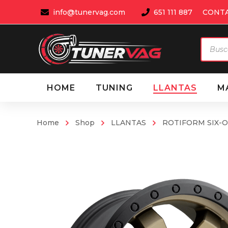
info@tunervag.com
651 111 887
CONT
Búsqu
de
produ
HOME
TUNING
LLANTAS
M
Home
Shop
LLANTAS
ROTIFORM SIX-OR