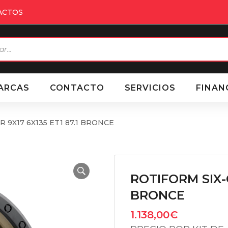
ACTOS
eda
ctos
ARCAS
CONTACTO
SERVICIOS
FINAN
 9X17 6X135 ET1 87.1 BRONCE
ROTIFORM SIX-O
BRONCE
1.138,00
€