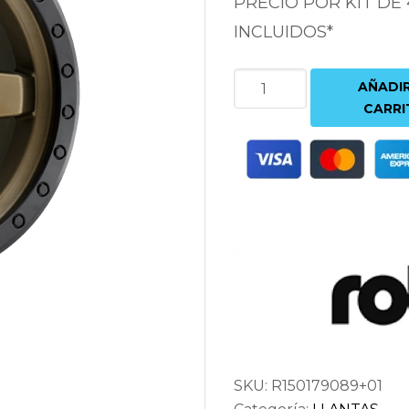
PRECIO POR KIT DE
INCLUIDOS*
ROTIFORM
AÑADIR
SIX-
CARRI
OR
9X17
6X135
ET1
87.1
BRONCE
cantidad
SKU:
R150179089+01