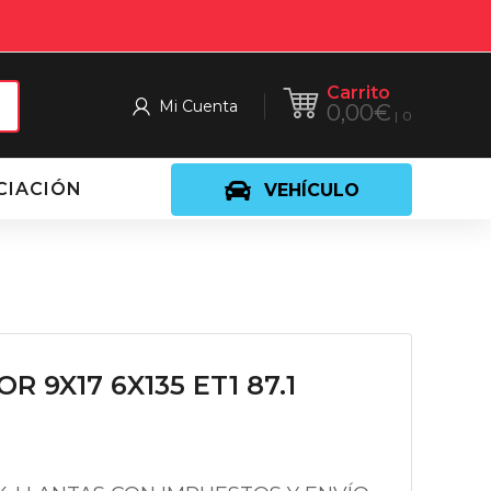
Carrito
Mi Cuenta
0,00
€
0
CIACIÓN
VEHÍCULO
R 9X17 6X135 ET1 87.1