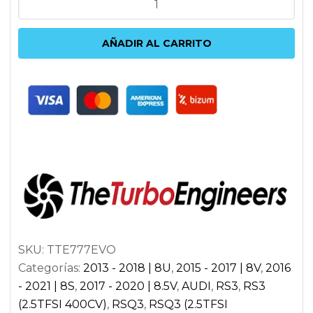
EVO
AUDI
AÑADIR AL CARRITO
RS3
8V
|
TTRS
8S
|
RSQ3
8U
2.5TFSI
cantidad
SKU:
TTE777EVO
Categorías:
2013 - 2018 | 8U
,
2015 - 2017 | 8V
,
2016
- 2021 | 8S
,
2017 - 2020 | 8.5V
,
AUDI
,
RS3
,
RS3
(2.5TFSI 400CV)
,
RSQ3
,
RSQ3 (2.5TFSI