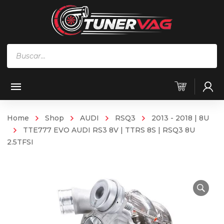
Búsqueda
de
productos
Home
Shop
AUDI
RSQ3
2013 - 2018 | 8U
TTE777 EVO AUDI RS3 8V | TTRS 8S | RSQ3 8U
2.5TFSI