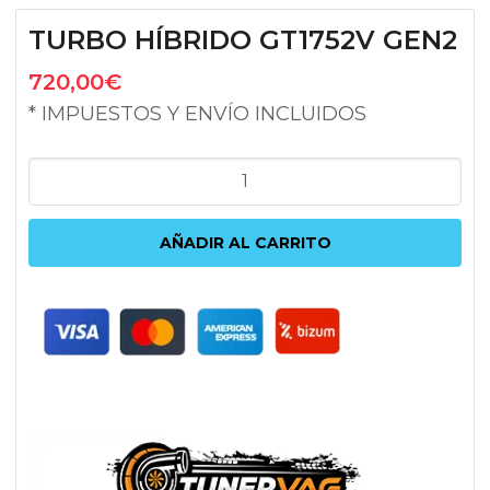
TURBO HÍBRIDO GT1752V GEN2
720,00
€
* IMPUESTOS Y ENVÍO INCLUIDOS
TURBO
HÍBRIDO
GT1752V
AÑADIR AL CARRITO
GEN2
cantidad