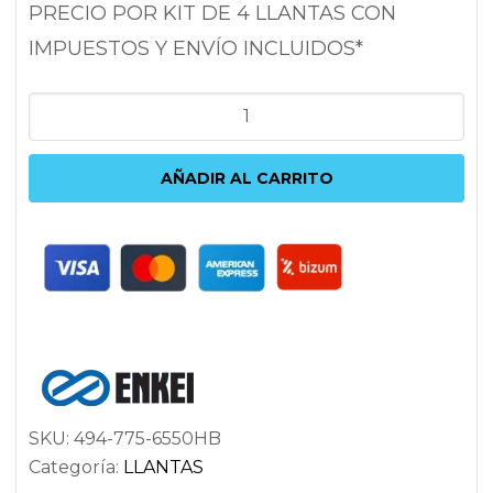
PRECIO POR KIT DE 4 LLANTAS CON
IMPUESTOS Y ENVÍO INCLUIDOS*
ENKEI
YS5
7.5X17
AÑADIR AL CARRITO
5X114.3
ET50
72.6
ANTRACITA
cantidad
SKU:
494-775-6550HB
Categoría:
LLANTAS