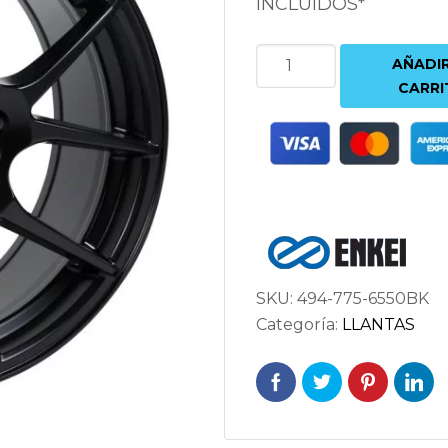
INCLUIDOS*
ENKEI
AÑADIR
YS5
CARRI
7.5X17
5X114.3
ET50
72.6
NEGRO
cantidad
SKU:
494-775-6550BK
Categoría:
LLANTAS