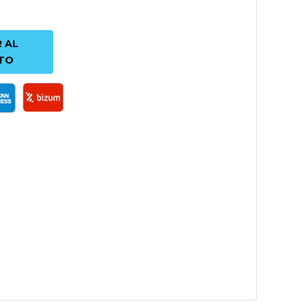
 AL
TO