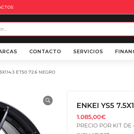
ACTOS
eda
ctos
ARCAS
CONTACTO
SERVICIOS
FINAN
 5X114.3 ET50 72.6 NEGRO
ENKEI YS5 7.5X
1.085,00
€
PRECIO POR KIT DE