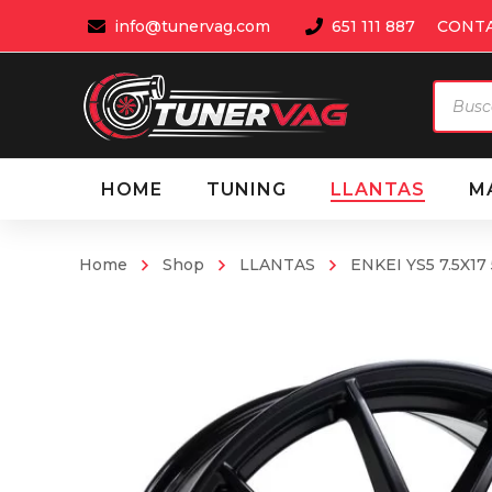
info@tunervag.com
651 111 887
CONT
Búsqu
de
produ
HOME
TUNING
LLANTAS
M
Home
Shop
LLANTAS
ENKEI YS5 7.5X17