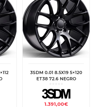
×112
3SDM 0.01 8.5X19 5×120
O
ET38 72.6 NEGRO
1.391,00
€