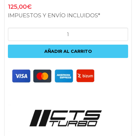
125,00
€
IMPUESTOS Y ENVÍO INCLUIDOS*
KIT
SUPRESIÓN
DE
AÑADIR AL CARRITO
VÁLVULAS
CTS
TURBO
HW-
031
PARA
2.0T
FSI
cantidad