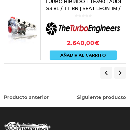
TURBO HÍBRIDO TTE390 | AUDI
S3 8L / TT 8N | SEAT LEON 1M /
IBIZA 6L | 1.8T 20V | 390 CV |
TTE390-18T
2.640,00
€
AÑADIR AL CARRITO
Producto anterior
Siguiente producto