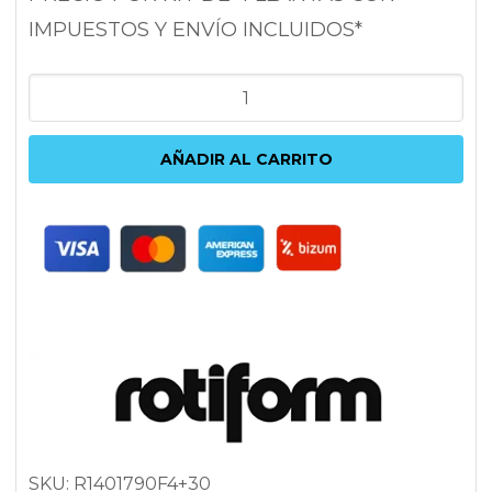
IMPUESTOS Y ENVÍO INCLUIDOS*
ROTIFORM
RSE
9X17
AÑADIR AL CARRITO
5X112/120
ET30
72.6
PLATA
cantidad
SKU:
R1401790F4+30